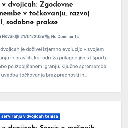
s v dvojicah: Zgodovne
membe v točkovanju, razvoj
il, sodobne prakse
a Novak
21/01/2026
No Comments
nju in pravilih, kar odraža prilagodljivost športa
ebo po izboljšanem igranju. Ključne spremembe,
 uvedba točkovanja brez prednosti in…
 serviranja v dvojicah tenisa