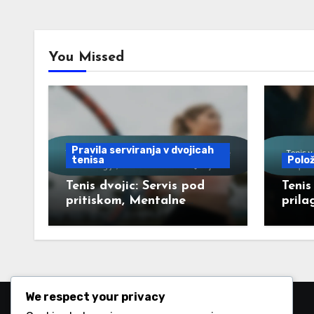
pagination
You Missed
Pravila serviranja v dvojicah
tenisa
Polož
Tenis dvojic: Servis pod
Tenis
pritiskom, Mentalne
prila
strategije, Tehnike
sprem
osredotočanja
dogov
We respect your privacy