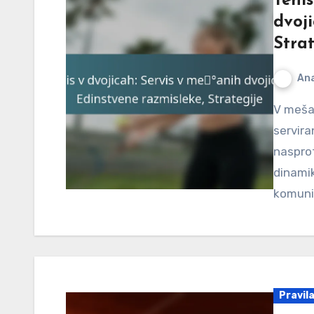
Tenis
dvoji
Strat
An
V mešanih dvojicah v tenisu je obvladovanje tehnik
servira
nasprot
dinamik
komunik
Pravil