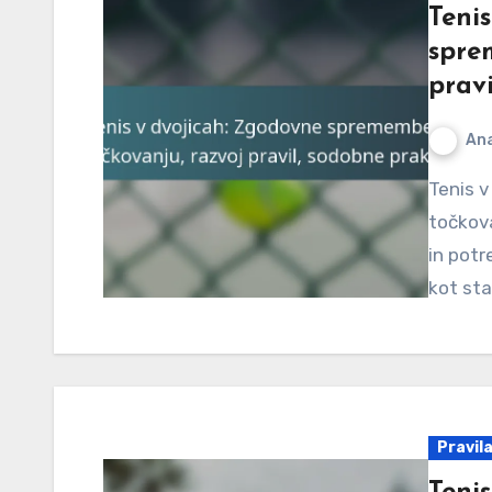
Teni
spre
prav
An
Tenis v dvojicah je doživel izjemno evolucijo v svojem
točkova
in potr
kot sta
Pravila