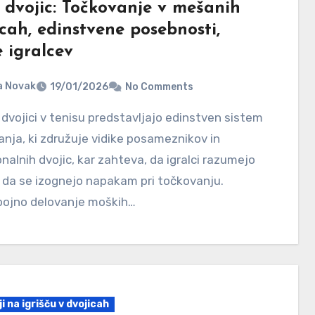
s dvojic: Točkovanje v mešanih
cah, edinstvene posebnosti,
 igralcev
a Novak
19/01/2026
No Comments
nja, ki združuje vidike posameznikov in
onalnih dvojic, kar zahteva, da igralci razumejo
, da se izognejo napakam pri točkovanju.
ojno delovanje moških…
i na igrišču v dvojicah