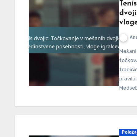
Teni
dvoji
vloge
An
Mešani dvojici v tenisu predstavljajo edinstven sistem
točkova
tradici
pravila
Medseb
Položaj