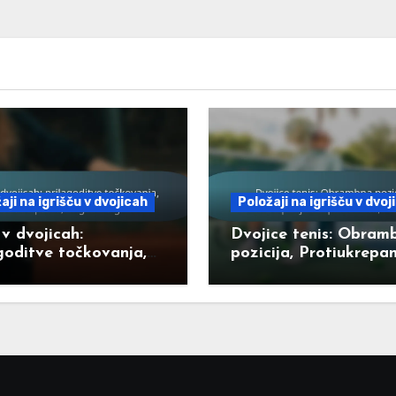
aji na igrišču v dvojicah
Položaji na igrišču v dvoj
 v dvojicah:
Dvojice tenis: Obram
goditve točkovanja,
pozicija, Protiukrepan
embe pravil,
nasprotnikom, Okreva
ori igralcev