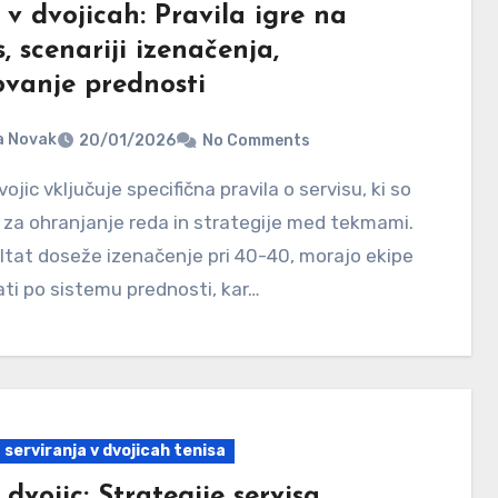
 v dvojicah: Pravila igre na
s, scenariji izenačenja,
ovanje prednosti
a Novak
20/01/2026
No Comments
 za ohranjanje reda in strategije med tekmami.
ltat doseže izenačenje pri 40-40, morajo ekipe
ati po sistemu prednosti, kar…
 serviranja v dvojicah tenisa
 dvojic: Strategije servisa,