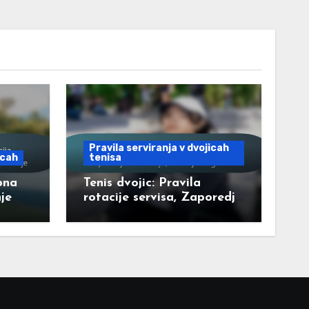
Pravila serviranja v dvojicah
icah
tenisa
bna
Tenis dvojic: Pravila
je
rotacije servisa, Zaporedje
nje
serviranja, Izmenjava
igralcev