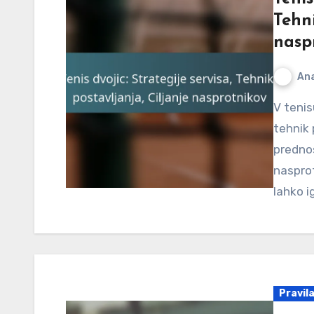
Tehni
nasp
An
V tenisu dvojic je obvladovanje strategij servisa in
tehnik 
prednos
naspro
lahko i
Pravil