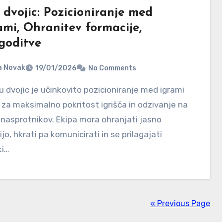
 dvojic: Pozicioniranje med
ami, Ohranitev formacije,
agoditve
a Novak
19/01/2026
No Comments
 za maksimalno pokritost igrišča in odzivanje na
nasprotnikov. Ekipa mora ohranjati jasno
jo, hkrati pa komunicirati in se prilagajati
ki…
« Previous Page