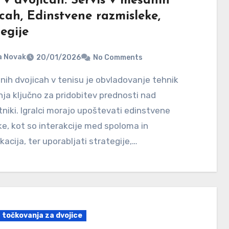
 v dvojicah: Servis v mešanih
cah, Edinstvene razmisleke,
egije
a Novak
20/01/2026
No Comments
nja ključno za pridobitev prednosti nad
niki. Igralci morajo upoštevati edinstvene
e, kot so interakcije med spoloma in
acija, ter uporabljati strategije,…
a točkovanja za dvojice