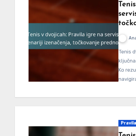
Tenis
servi
točk
An
Tenis dvojic vključuje specifična pravila o servisu, ki so
ključna
Ko rezu
navigir
Pravila
Tenis