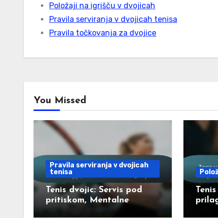
Položaji na igrišču v dvojicah
Pravila serviranja v dvojicah tenisa
Pravila točkovanja za dvojice
You Missed
Pravila serviranja v dvojicah
tenisa
Polož
Tenis dvojic: Servis pod
Tenis
pritiskom, Mentalne
prila
strategije, Tehnike
sprem