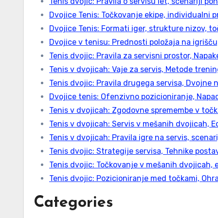
Tenis dvojic: Pravila o servisu let, scenariji p
Dvojice Tenis: Točkovanje ekipe, individualni p
Dvojice Tenis: Formati iger, strukture nizov, 
Dvojice v tenisu: Prednosti položaja na igrišču,
Tenis dvojic: Pravila za servisni prostor, Napak
Tenis v dvojicah: Vaje za servis, Metode trenin
Tenis dvojic: Pravila drugega servisa, Dvojne 
Dvojice tenis: Ofenzivno pozicioniranje, Napad
Tenis v dvojicah: Zgodovne spremembe v točko
Tenis v dvojicah: Servis v mešanih dvojicah, E
Tenis v dvojicah: Pravila igre na servis, scena
Tenis dvojic: Strategije servisa, Tehnike posta
Tenis dvojic: Točkovanje v mešanih dvojicah, 
Tenis dvojic: Pozicioniranje med točkami, Ohra
Categories