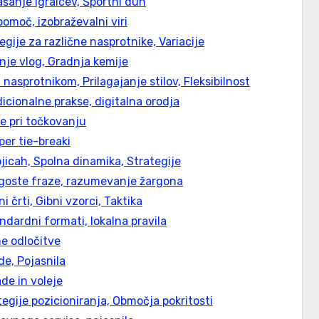
ašanje igralcev, Športni duh
pomoč, izobraževalni viri
tegije za različne nasprotnike, Variacije
nje vlog, Gradnja kemije
 nasprotnikom, Prilagajanje stilov, Fleksibilnost
dicionalne prakse, digitalna orodja
ce pri točkovanju
per tie-breaki
jicah, Spolna dinamika, Strategije
pogoste fraze, razumevanje žargona
 črti, Gibni vzorci, Taktika
ndardni formati, lokalna pravila
dne odločitve
de, Pojasnila
de in voleje
tegije pozicioniranja, Območja pokritosti