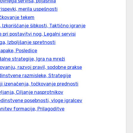
onovnega servisa, pojasnila
rispevki, merila uspešnosti
točkovanje tekem
 Izkoriščanje šibkosti, Taktično igranje
e pri postavitvi nog, Legalni servisi
ga, Izboljšanje spretnosti
napake, Posledice
alne strategije, Igra na mreži
vanju, razvoj pravil, sodobne prakse
dinstvene razmisleke, Strategije
riji izenačenja, točkovanje prednosti
vljanja, Ciljanje nasprotnikov
edinstvene posebnosti, vloge igralcev
nitev formacije, Prilagoditve