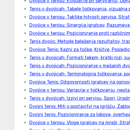
Dvojice v tenisu: Etiquette pri serviranju, Obn
Tenis v dvojicah: Tabele točkovanja, vizualna 
Dvojice v tenisu: Taktike hitrosti servisa, Stra
Dvojice v tenisu: Sinergija igralcev, Razumeva
Dvojice v tenisu: Pozicioniranje proti različnim
Tenis dvojic: Metode beleženja rezultatov, tra
Dvojice Tenis: Kazni za točke, Kršitve, Posledi
Tenis v dvojicah: Formati tekem, kratki nizi, su
Tenis v dvojicah: Pozicioniranje v mešanih dvo
Tenis v dvojicah: Terminologija točkovanja, 
Dvojice Tenis: Odgovornosti igralcev na osnovni
Dvojice v tenisu: Variacije v točkovanju, nesta
Tenis v dvojicah: Izzivi pri servisu, Spori, Ura
Dvojni tenis: Miti o postavitvi na igrišču, Zablo
Dvojni tenis: Pozicioniranje za lobove, overhea
Dvojice v tenisu: Vloge igralcev na mreži, Stra