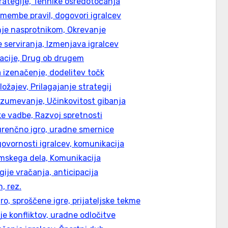
trategije, Tehnike osredotočanja
emembe pravil, dogovori igralcev
nje nasprotnikom, Okrevanje
je serviranja, Izmenjava igralcev
macije, Drug ob drugem
a izenačenje, dodelitev točk
ložajev, Prilagajanje strategij
razumevanje, Učinkovitost gibanja
ike vadbe, Razvoj spretnosti
kurenčno igro, uradne smernice
govornosti igralcev, komunikacija
timskega dela, Komunikacija
gije vračanja, anticipacija
n, rez.
ro, sproščene igre, prijateljske tekme
je konfliktov, uradne odločitve