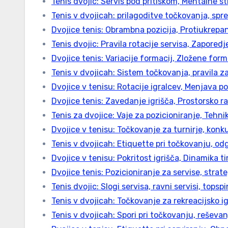
Tenis dvojic: Servis pod pritiskom, Mentalne s
Tenis v dvojicah: prilagoditve točkovanja, spr
Dvojice tenis: Obrambna pozicija, Protiukrepa
Tenis dvojic: Pravila rotacije servisa, Zapored
Dvojice tenis: Variacije formacij, Zložene for
Tenis v dvojicah: Sistem točkovanja, pravila z
Dvojice v tenisu: Rotacije igralcev, Menjava po
Dvojice tenis: Zavedanje igrišča, Prostorsko 
Tenis za dvojice: Vaje za pozicioniranje, Tehn
Dvojice v tenisu: Točkovanje za turnirje, kon
Tenis v dvojicah: Etiquette pri točkovanju, od
Dvojice v tenisu: Pokritost igrišča, Dinamika 
Dvojice tenis: Pozicioniranje za servise, strate
Tenis dvojic: Slogi servisa, ravni servisi, topspi
Tenis v dvojicah: Točkovanje za rekreacijsko ig
Tenis v dvojicah: Spori pri točkovanju, reševan