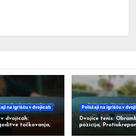
aji na igrišču v dvojicah
Položaji na igrišču v dvoj
 v dvojicah:
Dvojice tenis: Obram
goditve točkovanja,
pozicija, Protiukrepan
embe pravil,
nasprotnikom, Okreva