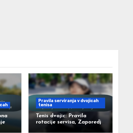
Pravila serviranja v dvojicah
icah
tenisa
bna
Tenis dvojic: Pravila
je
rotacije servisa, Zaporedje
nje
serviranja, Izmenjava